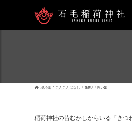
コ
ナ
ン
ビ
テ
ゲ
ン
ー
ツ
シ
へ
ョ
ス
ン
キ
に
ッ
移
プ
動
HOME
こんこんばなし
第9話「思い出」
稲荷神社の昔むかしからいる「きつ