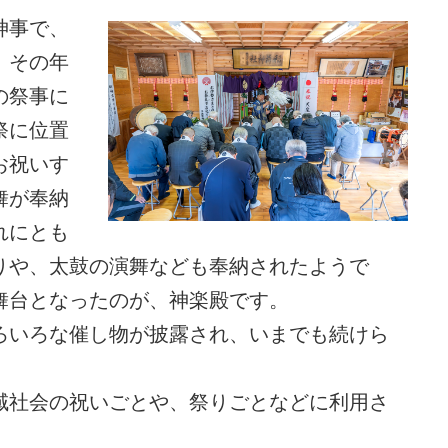
神事で、
、その年
の祭事に
祭に位置
お祝いす
舞が奉納
れにとも
りや、太鼓の演舞なども奉納されたようで
舞台となったのが、神楽殿です。
ろいろな催し物が披露され、いまでも続けら
域社会の祝いごとや、祭りごとなどに利用さ