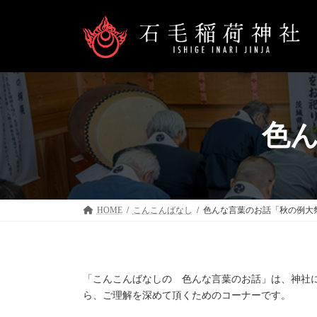
コ
ナ
ン
ビ
テ
ゲ
ン
ー
ツ
シ
へ
ョ
ス
ン
色
キ
に
ッ
移
プ
動
HOME
こんこんばなし
色んな言葉のお話「秋の例大
「こんこんばなしの 色んな言葉のお話」は、神社
ら、ご理解を深めて頂くためのコーナーです。